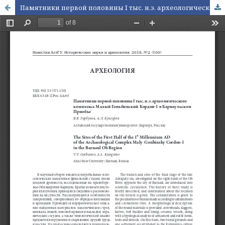
Памятники первой половины I тыс. н.э. археологического комплекса Малый Гоньбинский Кордон-1 в Барнаульском Приобье