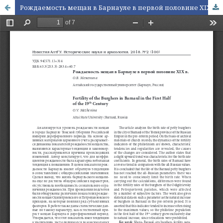
Рождаемость мещан в Барнауле в первой половине XIX в.