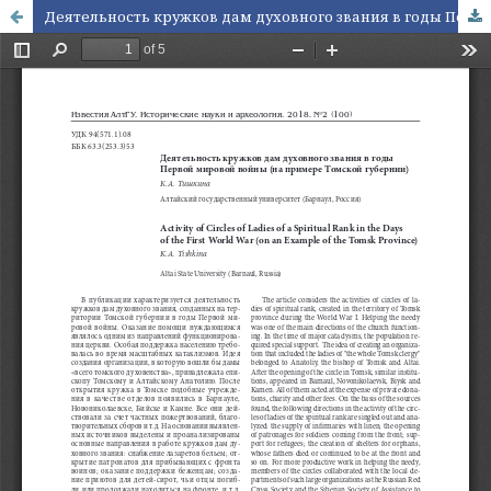
Деятельность кружков дам духовного звания в годы Первой мировой войны (на примере Томской губернии)