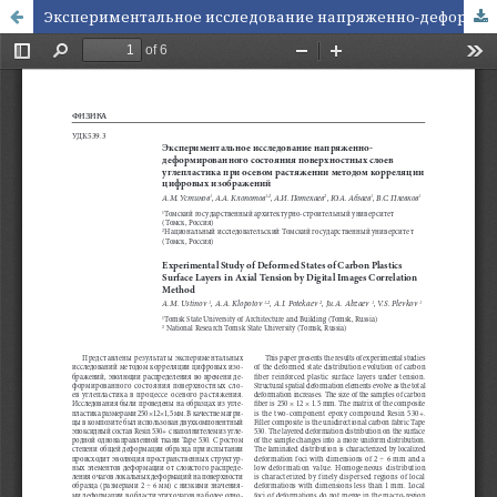
Экспериментальное исследование напряженно-деформированного состояния поверхностных слоев углепластика при осевом растяжении методом корреляции цифровых изображений