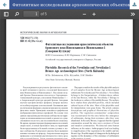
Фитолитные исследования археологических объектов бронзового века Новоильинка и Новоильинка-1 (Северная Кулунда)