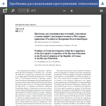
Проблемы расследования преступлений, отнесенных к компетенции Следственного комитета РФ в период принятия в Российскую Федерацию Республики Крым