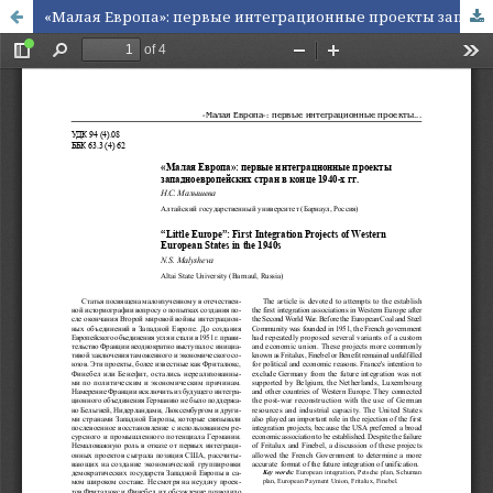
«Малая Европа»: первые интеграционные проекты западноевропейских стран в конце 1940-х гг.