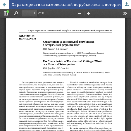
Характеристика самовольной порубки леса в исторической ретроспективе