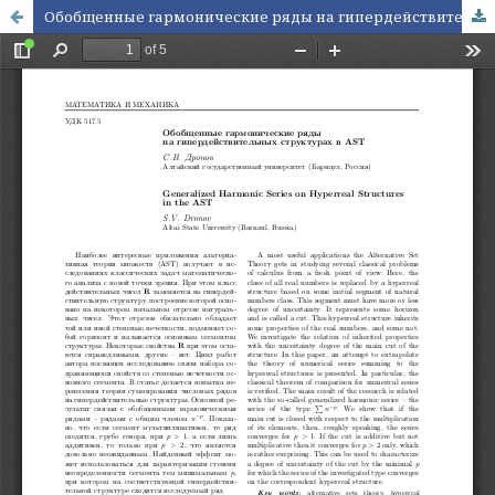
Обобщенные гармонические ряды на гипердействительных структурах в AST