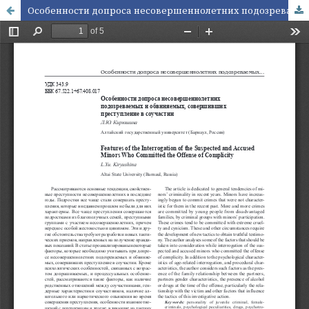
Особенности допроса несовершеннолетних подозреваемых и обвиняемых, совершивших преступление в соучастии