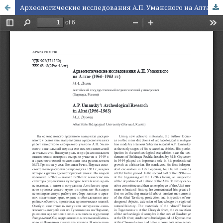
Археологические исследования А.П. Уманского на Алтае (1956–1963 гг.)