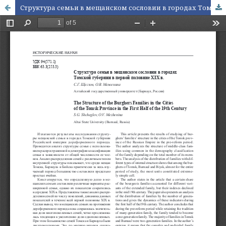
Структура семьи в мещанском сословии в городах Томской губернии в первой половине XIX в.