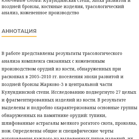
Кулундинская степь, эпоха развитой и
Ключевые слова:
поздней бронзы, костяные изделия, трасологический
анализ, кожевенное производство
АННОТАЦИЯ
В работе представлены результаты трасологического
анализа комплекса связанных с кожевенным
производством орудий из кости, обнаруженных при
раскопках в 2005–2010 гг. поселения эпохи развитой и
поздней бронзы Жарково-3 в центральной части
Кулундинской степи. Исследованию подвергнуто 27 целых
и фрагментированных изделий из кости. В результате
выделены и подробно охарактеризованы основные группы
обнаруженных на памятнике орудий: тупики,
шлифованные астрагалы мелкого рогатого скота, проколка,
нож. Определены общие и специфические черты
изготовления каждого из выделенных типов изделий, их