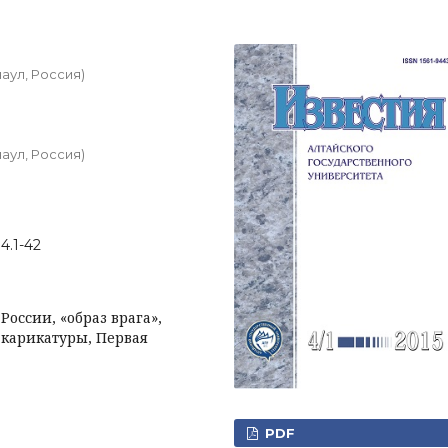
аул, Россия)
аул, Россия)
)4.1-42
России, «образ врага»,
 карикатуры, Первая
PDF