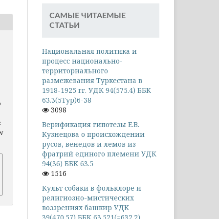
САМЫЕ ЧИТАЕМЫЕ
СТАТЬИ
Национальная политика и
процесс национально-
территориального
размежевания Туркестана в
1918-1925 гг. УДК 94(575.4) ББК
63.3(5Тур)6-38
о
3098
:
Верификация гипотезы Е.В.
ew
Кузнецова о происхождении
русов, венедов и лемов из
фратрий единого племени УДК
94(36) ББК 63.5
1516
Культ собаки в фольклоре и
религиозно-мистических
воззрениях башкир УДК
39(470.57) ББК 63.521(=632.2)