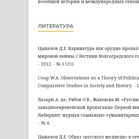
всеобщей истории и международных отно
ЛИТЕРАТУРА
Цыкалов Д.Е. Карикатура как орудие пропа
мировой войны // Вестник Волгоградского гос.
- 2012. - № 1 (21).
Coup W.A. Observations on a Theory of Political
Comparative Studies in Society and History. - 196
Лазари А. де, Рябов О.В., Жаковска М. «Русск
западноевропейской пропаганде Первой ми
Лабиринт: журнал социально-гуманитарных 
- № 4.
Цыкалов Д.Е. Образ «русского медведя» в о