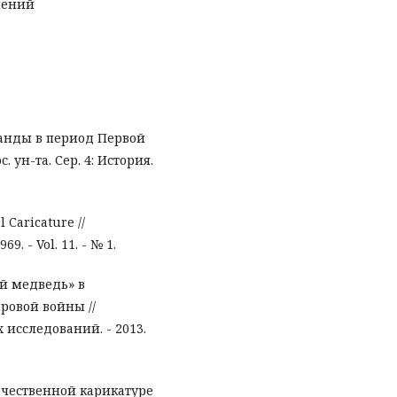
шений
ганды в период Первой
 ун-та. Сер. 4: История.
 Caricature //
9. - Vol. 11. - № 1.
ий медведь» в
ровой войны //
исследований. - 2013.
течественной карикатуре