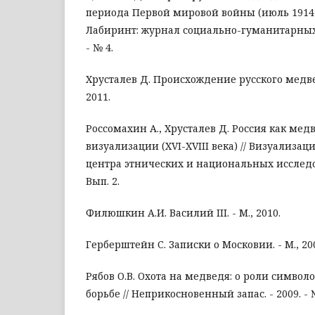
периода Первой мировой войны (июль 1914 -
Лабиринт: журнал социально-гуманитарных 
- № 4.
Хрусталев Д. Происхождение русского медведя
2011.
Россомахин А., Хрусталев Д. Россия как мед
визуализации (XVI-XVIII века) // Визуализа
центра этнических и национальных исследов
Вып. 2.
Филюшкин А.И. Василий III. - М., 2010.
Герберштейн С. Записки о Московии. - М., 2008
Рябов О.В. Охота на медведя: о роли символ
борьбе // Неприкосновенный запас. - 2009. - №