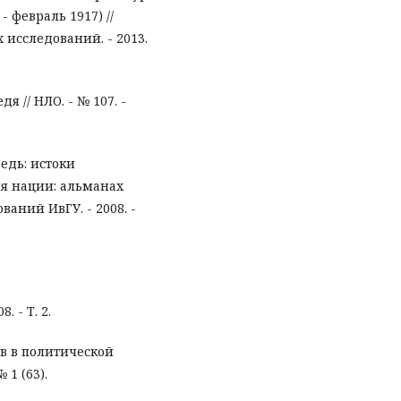
 февраль 1917) //
исследований. - 2013.
 // НЛО. - № 107. -
ведь: истоки
ция нации: альманах
аний ИвГУ. - 2008. -
. - Т. 2.
ов в политической
 1 (63).