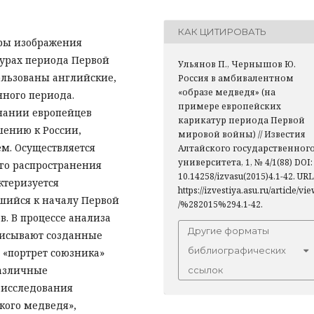
КАК ЦИТИРОВАТЬ
ры изображения
турах периода Первой
Ульянов П., Чернышов Ю.
ользованы английские,
Россия в амбивалентном
«образе медведя» (на
нного периода.
примере европейских
нании европейцев
карикатур периода Первой
шению к России,
мировой войны) // Известия
ем. Осуществляется
Алтайского государственног
университета, 1, № 4/1(88) DOI:
го распространения
10.14258/izvasu(2015)4.1-42. URL
ктеризуется
https://izvestiya.asu.ru/article/vi
шийся к началу Первой
/%282015%294.1-42.
. В процессе анализа
Другие форматы
писывают созданные
библиографических
 «портрет союзника»
различные
ссылок
е исследования
кого медведя»,