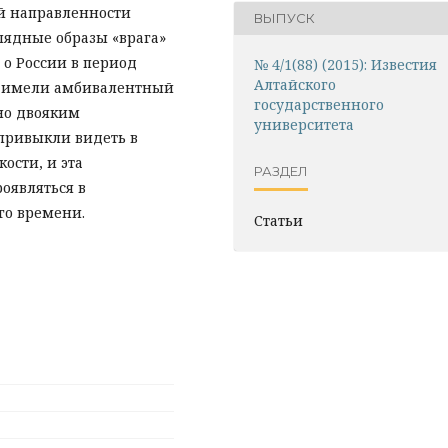
ой направленности
ВЫПУСК
лядные образы «врага»
 о России в период
№ 4/1(88) (2015): Известия
Алтайского
а, имели амбивалентный
государственного
нно двояким
университета
привыкли видеть в
ости, и эта
РАЗДЕЛ
оявляться в
го времени.
Статьи