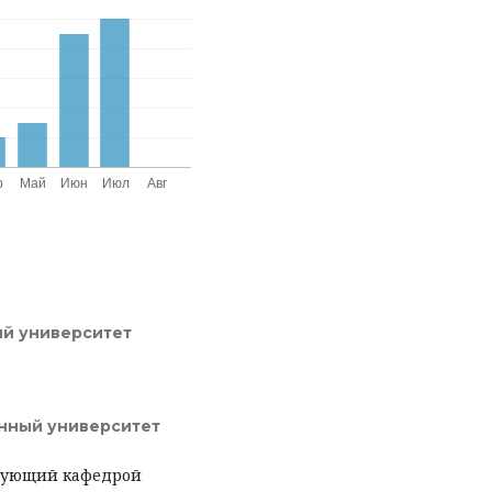
ый университет
нный университет
едующий кафедрой