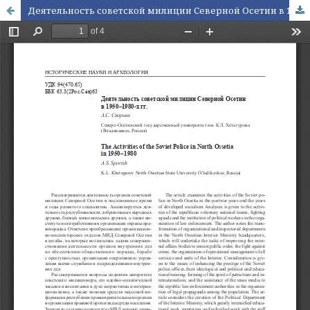
Деятельность советской милиции Северной Осетии в 1950–1980‑х гг.