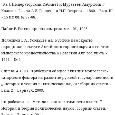
[Б.а.]. Императорский Кабинет и Муравьев-Амурский //
Колокол. Газета А.И. Герцена и Н.П. Огарева. - 1860. - Вып. III.
- 15 июля. № 87-88.
Пайпс Р. Россия при старом режиме. - М., 1993.
Должиков В.А., Усольцев А.В. Русские демократы-
народники о статусе Алтайского горного округа в системе
имперского крепостничества // Известия Алт. гос. ун-та. -
1997. - № 2.
Синева А.А. Н.С. Трубецкой об идее влияния монгольско-
татарского фактора на развитие русской государственности
// История и теория политической науки : сборник статей. -
Вып. 2. - Барнаул, 2009.
Ширабокова Е.В. Методология легитимности власти //
История и теория политической науки : сборник статей. -
Вып. 4. - Барнаул, 2011.