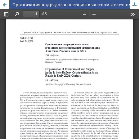
Организация подрядов и поставок в частном железнодорожном строительстве Азиатской России в начале ХХ в.