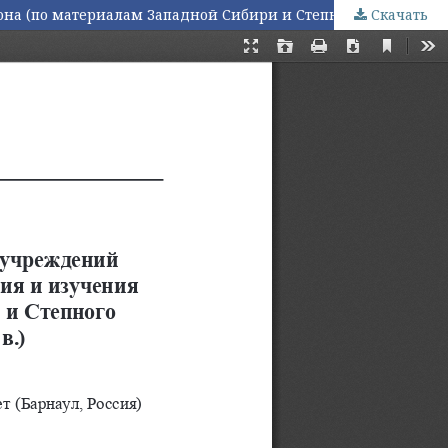
Скачать
Археологические работы статистических учреждений как часть сохранения культурного наследия и изучения региона (по материалам Западной Сибири и Степного края второй половины XIX — начала XX в.)