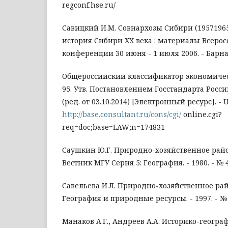
regconf.hse.ru/
Савицкий И.М. Совнархозы Сибири (19571965 
история Сибири XX века : материалы Всеро
конференции 30 июня - 1 июля 2006. - Барна
Общероссийский классификатор экономическ
95. Утв. Постановлением Госстандарта России
(ред. от 03.10.2014) [Электронный ресурс]. - 
http://base.consultant.ru/cons/cgi/
online.cgi?
req=doc;base=LAW;n=174831
Саушкин Ю.Г. Природно-хозяйственное райо
Вестник МГУ Серия 5: География. - 1980. - № 4
Савельева И.Л. Природно-хозяйственное рай
География и природные ресурсы. - 1997. - № 
Манаков А.Г., Андреев А.А. Историко-геогра