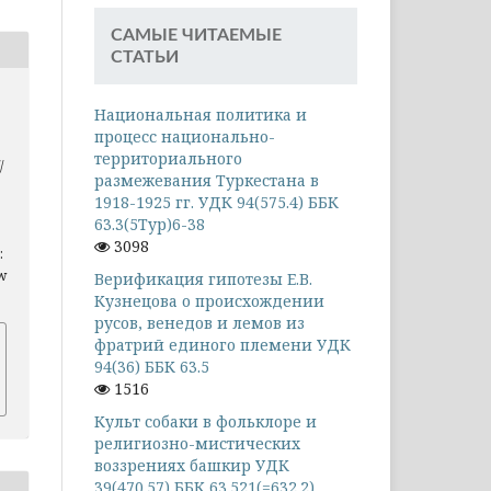
САМЫЕ ЧИТАЕМЫЕ
СТАТЬИ
Национальная политика и
процесс национально-
территориального
/
размежевания Туркестана в
1918-1925 гг. УДК 94(575.4) ББК
63.3(5Тур)6-38
3098
:
ew
Верификация гипотезы Е.В.
Кузнецова о происхождении
русов, венедов и лемов из
фратрий единого племени УДК
94(36) ББК 63.5
1516
Культ собаки в фольклоре и
религиозно-мистических
воззрениях башкир УДК
39(470.57) ББК 63.521(=632.2)