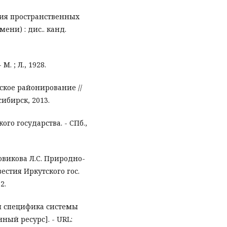
ция пространственных
мени) : дис.. канд.
. ; Л., 1928.
ское районирование //
ибирск, 2013.
го государства. - СПб.,
Новикова Л.С. Природно-
естия Иркутского гос.
2.
ая специфика системы
нный ресурс]. - URL: