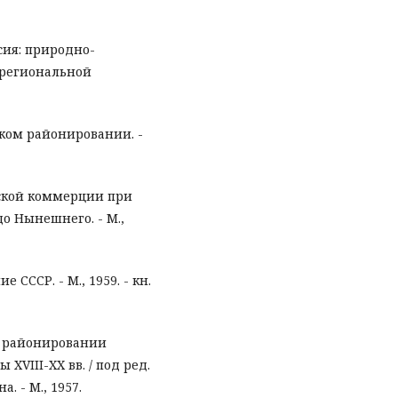
ссия: природно-
 региональной
ском районировании. -
йской коммерции при
до Нынешнего. - М.,
СССР. - М., 1959. - кн.
о районировании
XVIII-XX вв. / под ред.
. - М., 1957.