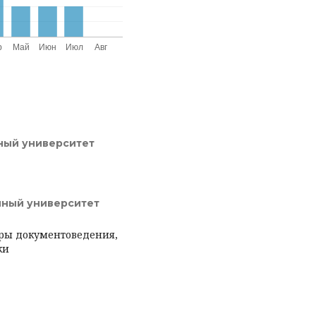
ный университет
нный университет
дры документоведения,
ки