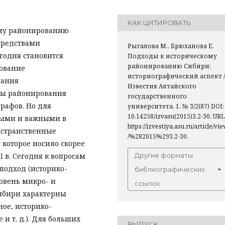
КАК ЦИТИРОВАТЬ
ому районированию
средствами
Рыгалова М., Брюханова Е.
годня становится
Подходы к историческому
районированию Сибири:
рование
историографический аспект /
нания
Известия Алтайского
сы районирования
государственного
рафов. Но для
университета, 1, № 3/2(87) DOI:
10.14258/izvasu(2015)3.2-30. URL
ными и важными в
https://izvestiya.asu.ru/article/vi
остранственные
/%282015%293.2-30.
 которое носило скорее
I в. Сегодня к вопросам
Другие форматы
подход (историко-
библиографических
овень микро- и
ссылок
ибири характерны
ое, историко-
и т. д.). Для больших
ВЫПУСК