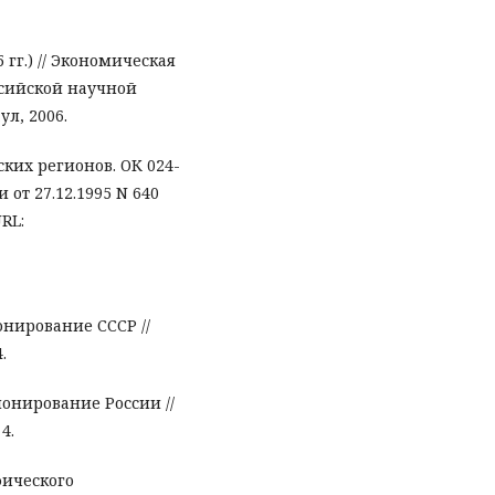
гг.) // Экономическая
ссийской научной
ул, 2006.
их регионов. ОК 024-
 от 27.12.1995 N 640
URL:
нирование СССР //
.
онирование России //
4.
фического