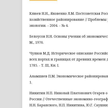
Клюев Н.Н., Яковенко Л.М. Постсоветская Ро
хозяйственное районирование // Проблемы
экологии. - 2004. - № 4.
Белоусов Н.Н. Основы учения об экономиче
М., 1976.
Чулков М.Д. Историческое описание Росси
всех портах и границах от древних времен 
1785. - Т. III, Кн. I.
Алампиев П.М. Экономическое районирование 
1.
Никитин Н.П. Николай Платонович Огарев 
России // Отечественные экономико-географы 
Н.Н. Баранского, Н.П. Никитина, Ю.Г. Саушкина