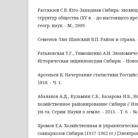
Рассказов С.В. Юго-Западная Сибирь: эволю
структур общества (XV в. - до настоящего вре
геогр. наук. - М., 2009.
Семенов-Тян-Шанский В.П. Район и страна. - М
Ратьковская Т.Г., Тимошенко А.И. Экономиче
Историческая энциклопедия Сибири. - Новос
Арсеньев К. Начертание статистики Российско
1818. - Ч. 1.
Абалаков А.Д., Кузьмин С.Б., Базарова Н.Б., 
хозяйственное районирование Сибири // Изв
ун-та. Серия: Науки о земле. - 2013. - Т. 6. - № 
Хромов Е.А. Хозяйственная и управленческ
совнархозов Сибири (1957-1962 гг.) [Электро