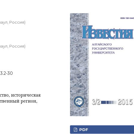
аул, Россия)
аул, Россия)
)3.2-30
тво, историческая
ственный регион,
PDF