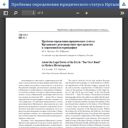
Проблема определения юридического статуса Иртышского десятиверстного пространства в современной историографии