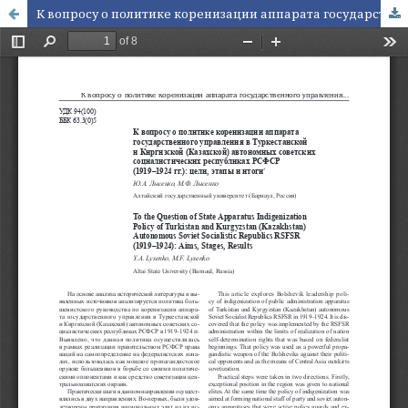
К вопросу о политике коренизации аппарата государственного управления в Туркестанской и Киргизской (Казахской) автономных советских социалистических республиках РСФСР (1919–1924 гг.): цели, этапы и итоги