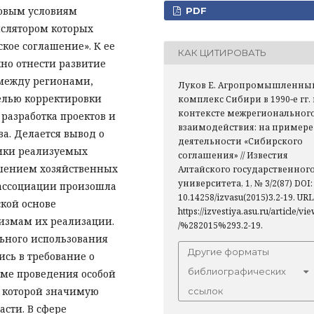
овым условиям
PDF
нслятором которых
кое соглашение». К ее
КАК ЦИТИРОВАТЬ
но отнести развитие
между регионами,
Луков Е. Агропромышленны
елью корректировки
комплекс Сибири в 1990‑е гг. 
контексте межрегиональног
 разработка проектов и
взаимодействия: на примере
а. Делается вывод о
деятельности «Сибирского
тики реализуемых
соглашения» // Известия
ушением хозяйственных
Алтайского государственног
университета, 1, № 3/2(87) DOI:
 ассоциации произошла
10.14258/izvasu(2015)3.2-19. URL
кой основе
https://izvestiya.asu.ru/article/vi
измам их реализации.
/%282015%293.2-19.
ьного использования
Другие форматы
сь в требование о
библиографических
ме проведения особой
в которой значимую
ссылок
сти. В сфере