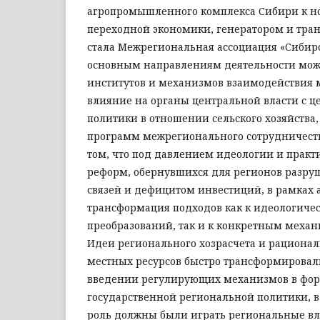
агропромышленного комплекса Сибири к н
переходной экономики, генератором и тра
стала Межрегиональная ассоциация «Сибирс
основным направлениям деятельности мож
институтов и механизмов взаимодействия 
влияние на органы центральной власти с ц
политики в отношении сельского хозяйства,
программ межрегионального сотрудничеств
том, что под давлением идеологии и прак
реформ, обернувшихся для регионов разр
связей и дефицитом инвестиций, в рамках
трансформация подходов как к идеологичес
преобразований, так и к конкретным механ
Идеи регионального хозрасчета и рационал
местных ресурсов быстро трансформировали
введении регулирующих механизмов в фор
государственной региональной политики, 
роль должны были играть региональные вла