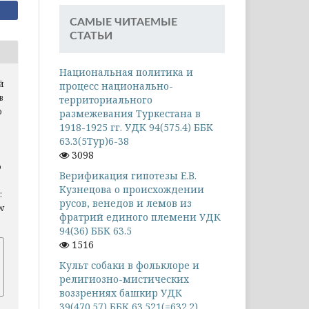
САМЫЕ ЧИТАЕМЫЕ
СТАТЬИ
Национальная политика и
й
процесс национально-
в
территориального
о
размежевания Туркестана в
1918-1925 гг. УДК 94(575.4) ББК
63.3(5Тур)6-38
3098
о
Верификация гипотезы Е.В.
Кузнецова о происхождении
:
русов, венедов и лемов из
ew
фратрий единого племени УДК
94(36) ББК 63.5
1516
Культ собаки в фольклоре и
религиозно-мистических
воззрениях башкир УДК
39(470.57) ББК 63.521(=632.2)