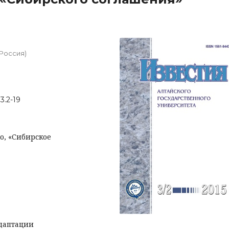
 Россия)
3.2-19
во, «Сибирское
даптации