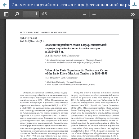
Значение партийного стажа в профессиональной карьере партийной элиты Алтайского края в 1938−1955 гг.