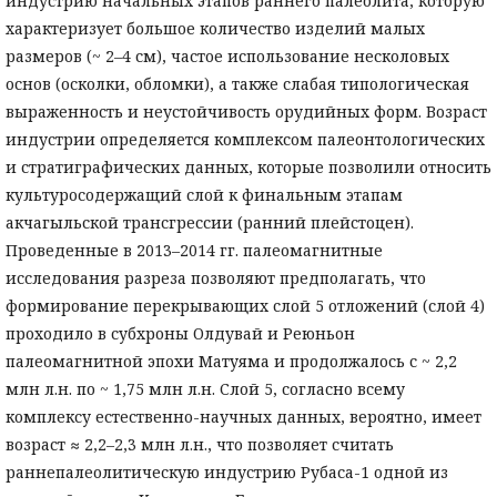
индустрию начальных этапов раннего палеолита, которую
характеризует большое количество изделий малых
размеров (~ 2–4 см), частое использование несколовых
основ (осколки, обломки), а также слабая типологическая
выраженность и неустойчивость орудийных форм. Возраст
индустрии определяется комплексом палеонтологических
и стратиграфических данных, которые позволили относить
культуросодержащий слой к финальным этапам
акчагыльской трансгрессии (ранний плейстоцен).
Проведенные в 2013–2014 гг. палеомагнитные
исследования разреза позволяют предполагать, что
формирование перекрывающих слой 5 отложений (слой 4)
проходило в субхроны Олдувай и Реюньон
палеомагнитной эпохи Матуяма и продолжалось с ~ 2,2
млн л.н. по ~ 1,75 млн л.н. Слой 5, согласно всему
комплексу естественно-научных данных, вероятно, имеет
возраст ≈ 2,2–2,3 млн л.н., что позволяет считать
раннепалеолитическую индустрию Рубаса-1 одной из