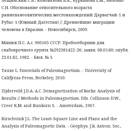
Лещинский С.В., Коновалова В.А., Бурканова Е.М., Бабенко
С.Н. Обоснование относительного возраста
раннепалеолитических местонахождений Дарвагчай-1 и
Рубас-1 (Южный Дагестан) // Древнейшие миграции
человека в Евразии. - Новосибирск, 2009.
Минюк П.С. А.с. 900163 СССР. Пробоотборник для
слабопрочного грунта №292381422-26; заявл. 08.05.80; опубл.
23.01.82, 1982. - Бюл. № 3.
Tauxe L. Essentials of Paleomagnetism. - University of
Califjrnia Press, Berkeley, 2010.
Zijderveld J.D.A. A.C. Demagnetization of Rocks: Analysis of
Results // Methods in Paleomagnetism. Eds. Collinson D.W.,
Creer K.M. and Runkorn S. - Amsterdam, 1967.
Kirschvink J.L. The Least-Square Line and Plane and the
Analysis of Paleomagnetic Data. - Geophys. J.R. Astron. Soc.,