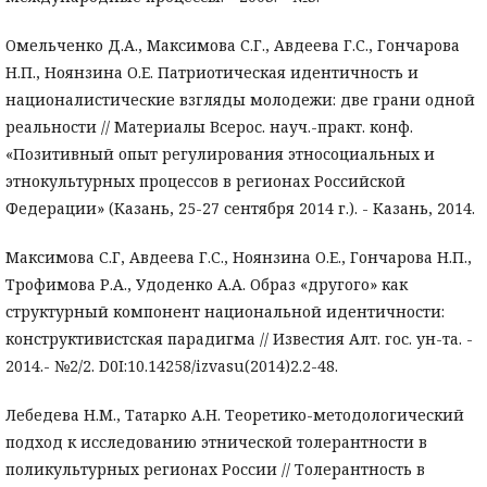
Омельченко Д.А., Максимова С.Г., Авдеева Г.С., Гончарова
Н.П., Ноянзина О.Е. Патриотическая идентичность и
националистические взгляды молодежи: две грани одной
реальности // Материалы Всерос. науч.-практ. конф.
«Позитивный опыт регулирования этносоциальных и
этнокультурных процессов в регионах Российской
Федерации» (Казань, 25-27 сентября 2014 г.). - Казань, 2014.
Максимова С.Г, Авдеева Г.С., Ноянзина О.Е., Гончарова Н.П.,
Трофимова Р.А., Удоденко А.А. Образ «другого» как
структурный компонент национальной идентичности:
конструктивистская парадигма // Известия Алт. гос. ун-та. -
2014.- №2/2. D0I:10.14258/izvasu(2014)2.2-48.
Лебедева Н.М., Татарко А.Н. Теоретико-методологический
подход к исследованию этнической толерантности в
поликультурных регионах России // Толерантность в