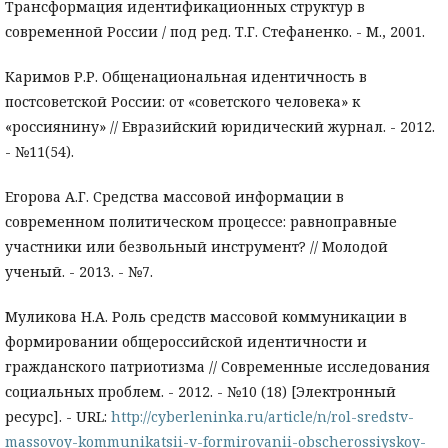
Трансформация идентификационных структур в
современной России / под ред. Т.Г. Стефаненко. - М., 2001.
Каримов Р.Р. Общенациональная идентичность в
постсоветской России: от «советского человека» к
«россиянину» // Евразийский юридический журнал. - 2012.
- №11(54).
Егорова А.Г. Средства массовой информации в
современном политическом процессе: равноправные
участники или безвольный инструмент? // Молодой
ученый. - 2013. - №7.
Муликова Н.А. Роль средств массовой коммуникации в
формировании общероссийской идентичности и
гражданского патриотизма // Современные исследования
социальных проблем. - 2012. - №10 (18) [Электронный
ресурс]. - URL:
http://cyberleninka.ru/article/n/rol-sredstv-
massovoy-kommunikatsii-v-formirovanii-obscherossiyskoy-