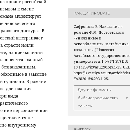
 на кризис российской
изывом к смене
КАК ЦИТИРОВАТЬ
романа акцентирует
ие человеческого
Сафронова Е. Наказание в
равового дискурса. В
романе Ф.М. Достоевского
оевский выстраивает
«Униженные и
оскорбленные»: метафизика
а страсти и/или
воздаяния // Известия
ете, на превышении
Алтайского государственног
а является главный
университета, 1, № 3/1(87) DOI:
я безнаказанным,
10.14258/izvasu(2015)3.1-25. URL
https://izvestiya.asu.ru/article/vi
необходимое в замысле
/%282015%293.1-25.
й сущности. В романе
тво достижения
Другие форматы
три вида
библиографических
практического
ссылок
зание персонажей при
ществляется не
асно внутреннему
ВЫПУСК