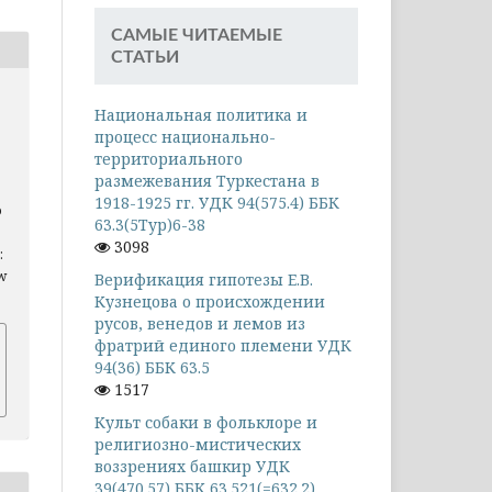
САМЫЕ ЧИТАЕМЫЕ
СТАТЬИ
Национальная политика и
процесс национально-
территориального
размежевания Туркестана в
1918-1925 гг. УДК 94(575.4) ББК
о
63.3(5Тур)6-38
3098
:
ew
Верификация гипотезы Е.В.
Кузнецова о происхождении
русов, венедов и лемов из
фратрий единого племени УДК
94(36) ББК 63.5
1517
Культ собаки в фольклоре и
религиозно-мистических
воззрениях башкир УДК
39(470.57) ББК 63.521(=632.2)