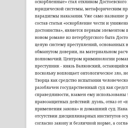
оскорбленные» стал откликом Достоевского
юридической системы, метафорическим пр
парадигмы наказания. Уже само название 
состав статьи «оскорбление чести и унижен
достоинства», является первым элементом п
новом романе из петербургского быта Дост
целую систему преступлений, основанных н
обманутом доверии, на материальном расч
полномочий. Центром криминологии роман
преступник - князь Валковский, остающийс
поскольку воплощает онтологическое зло, 
Творца как средство испытания человеческо
разоблачен государственный суд как средс
справедливости, взамен ему использованы 
правозащитных действий: дуэль, отказ от «
применения закона» и домашний суд. Нака
отсутствии дисциплинарных институтов осу
согласно закону и безличной норме, а согл