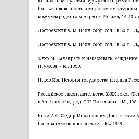
Козлова С.М. Русский буржуазный роман: ист
Русская словесность в мировом культурном 
международного конгресса. Москва, 14-19 дека
Достоевский Ф.М. Полн. собр. соч. : в 30 т. - Л.,
Достоевский Ф.М. Полн. собр. соч. : в 30 т. - Л.,
Фуко М. Надзирать и наказывать. Рождение т
Наумова. - М., 1999.
Исаев И.А. История государства и права России
Российское законодательство X-XX веков [Те
в 9 т. / под общ. ред. О.И. Чистякова. - М., 1984-
Кони А.Ф. Фёдор Михайлович Достоевский //
Воспоминания о писателях. - М., 1989.