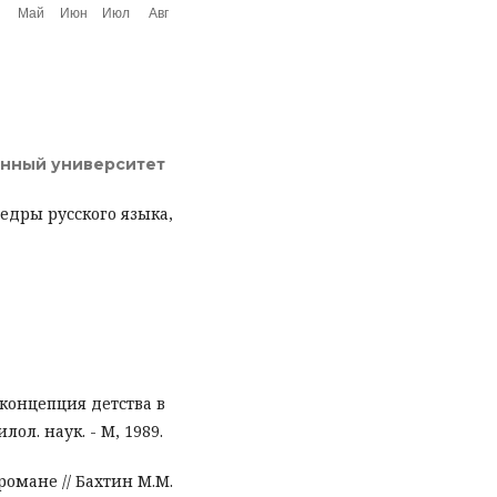
енный университет
едры русского языка,
концепция детства в
лол. наук. - М, 1989.
омане // Бахтин М.М.