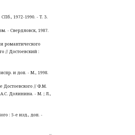
 СПб., 1972-1990. - Т. 3.
. - Свердловск, 1987.
 и романтического
о // Достоевский :
спр. и доп. - М., 1998.
 Достоевского // Ф.М.
.С. Долинина. - М. ; Л.,
о : 5-е изд., доп. -