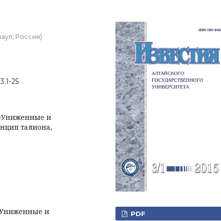
аул, Россия)
3.1-25
 «Униженные и
инцип талиона,
«Униженные и
PDF