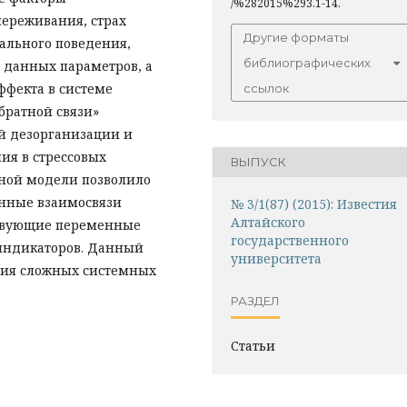
/%282015%293.1-14.
ереживания, страх
Другие форматы
ального поведения,
библиографических
 данных параметров, а
ффекта в системе
ссылок
братной связи»
й дезорганизации и
ия в стрессовых
ВЫПУСК
рной модели позволило
енные взаимосвязи
№ 3/1(87) (2015): Известия
Алтайского
йствующие переменные
государственного
индикаторов. Данный
университета
ния сложных системных
РАЗДЕЛ
Статьи