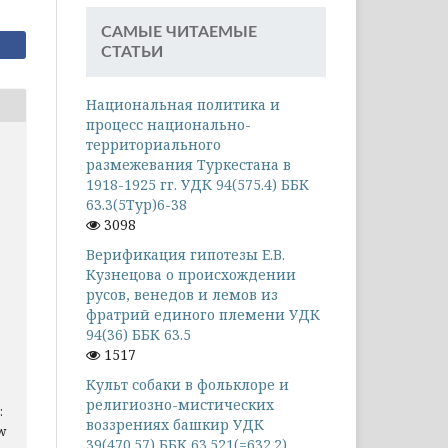
САМЫЕ ЧИТАЕМЫЕ
СТАТЬИ
Национальная политика и
процесс национально-
территориального
размежевания Туркестана в
1918-1925 гг. УДК 94(575.4) ББК
63.3(5Тур)6-38
3098
Верификация гипотезы Е.В.
Кузнецова о происхождении
русов, венедов и лемов из
в
фратрий единого племени УДК
94(36) ББК 63.5
1517
Культ собаки в фольклоре и
религиозно-мистических
:
воззрениях башкир УДК
ew
39(470.57) ББК 63.521(=632.2)