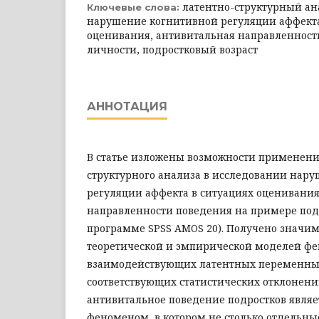
латентно-структурный ан
Ключевые слова:
нарушение когнитивной регуляции аффекта
оценивания, антивитальная направленност
личности, подростковый возраст
АННОТАЦИЯ
В статье изложены возможности применени
структурного анализа в исследовании нар
регуляции аффекта в ситуациях оценивани
направленности поведения на примере подр
программе SPSS AMOS 20). Получено значим
теоретической и эмпирической моделей фе
взаимодействующих латентных переменных
соответствующих статистических отклонений
антивитальное поведение подростков явля
феноменом, в котором не столько отдельны