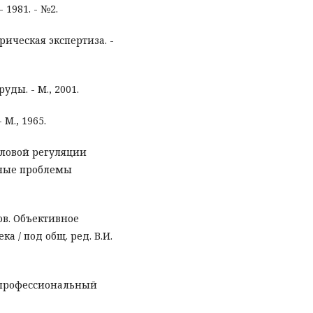
 1981. - №2.
ическая экспертиза. -
уды. - М., 2001.
М., 1965.
словой регуляции
ьные проблемы
ов. Объективное
 / под общ. ред. В.И.
S: профессиональный