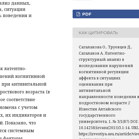
ализ данных,
, ситуации
PDF
ь поведения и
КАК ЦИТИРОВАТЬ
Сагалакова О., Труевцев Д.,
Сагалаков А. Латентно-
структурный анализ в
исследовании нарушений
я латентно-
когнитивной регуляции
ушений когнитивной
аффекта в ситуациях
я при антивитальной
оценивания при
антивитальной
осткового возраста (в
направленности поведения 
ое соответствие
подростковом возрасте //
номена с учетом
Известия Алтайского
, их индикаторов и
государственного
университета, 1, № 3/1(87) DOI:
. Показано, что
10.14258/izvasu(2015)3.1-14. URL
ется системным
https://izvestiya.asu.ru/article/vi
е факторы