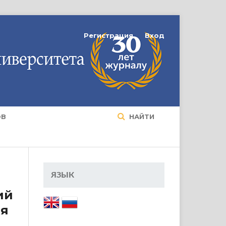
Регистрация
Вход
ОВ
НАЙТИ
ЯЗЫК
ий
ия