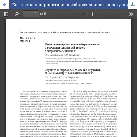
Когнитивно-перцептивная избирательность и регуляция социальной тревоги в ситуациях оценивания