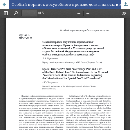
Особый порядок досудебного производства: плюсы и минусы Проекта Федерального закона «О внесении изменений в Уголовно-процессуальный кодекс Российской Федерации (в части введения особого порядка досудебного производства)»