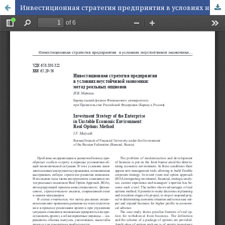
Инвестиционная стратегия предприятия в условиях неустойчивой экономики: метод реальных опционов