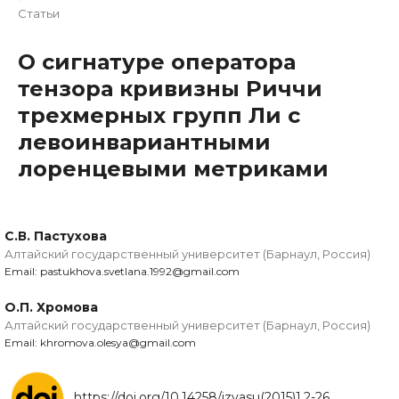
Статьи
О сигнатуре оператора
тензора кривизны Риччи
трехмерных групп Ли с
левоинвариантными
лоренцевыми метриками
С.В. Пастухова
Алтайский государственный университет (Барнаул, Россия)
Email: pastukhova.svetlana.1992@gmail.com
О.П. Хромова
Алтайский государственный университет (Барнаул, Россия)
Email: khromova.olesya@gmail.com
https://doi.org/10.14258/izvasu(2015)1.2-26