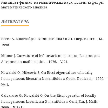
кандидат физико-математических наук, доцент кафедры
математического анализа
ЛИТЕРАТУРА
Бессе А. Многообразия Эйнштейна : в 2 т. / пер. с англ. - М.,
1990.
Milnor J. Curvature of left invariant metric on Lie groups //
Advances in mathematics. - 1976. - V. 21.
Kowalski O., Nikcevic S. On Ricci eigenvalues of locally
homogeneous Riemann 3-manifolds // Geom. Dedicata. - 1996. -
№. 1.
Calvaruso G., Kowalski O. On the Ricci operator of locally
homogeneous Lorentzian 3-manifolds // Cent. Eur. J. Math. -
2009. - V. 7 (1).