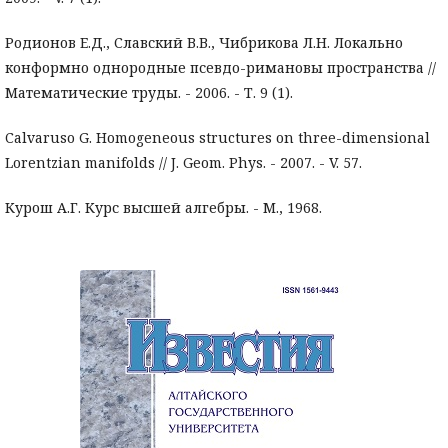
Родионов Е.Д., Славский В.В., Чибрикова Л.Н. Локально
конформно однородные псевдо-римановы пространства //
Математические труды. - 2006. - Т. 9 (1).
Calvaruso G. Homogeneous structures on three-dimensional
Lorentzian manifolds // J. Geom. Phys. - 2007. - V. 57.
Курош А.Г. Курс высшей алгебры. - М., 1968.