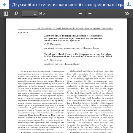
Двухслойные течения жидкостей с испарением на границе раздела при наличии аномального термокапиллярного эффекта