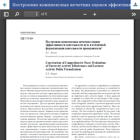
Построение комплексных нечетких оценок эффективности деятельности вуза и публичной формализации деятельности преподавателя