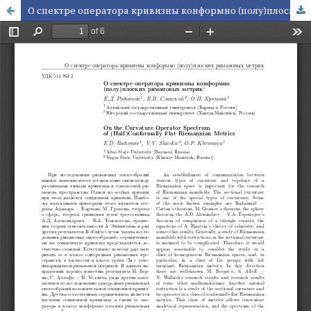
О спектре оператора кривизны конформно (полу)плоских римановых метрик