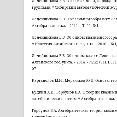
Лодейщикова В.В. О классах Леви, порожд
группами // Сибирский математический журнал
Лодейщикова В.В. О квазимногообразиях Лев
Алгебра и логика. - 2011. - Т. 50, №1.
Лодейщикова В.В. Об одном квазимногообра
// Известия Алтайского гос. ун-та. - 2010. - №1/
Лодейщикова В.В. Об одном классе Леви эксп
Алтайского гос. ун-та. - 2014. - №1/2 (81). D0I:
07
Каргаполов М.И., Мерзляков Ю.И. Основы теор
Будкин А.И., Горбунов В.А. К теории квазим
алгебраических систем // Алгебра и логика. - 1
Горбунов В.А. Алгебраическая теория квазим
Новосибирск, 1999.