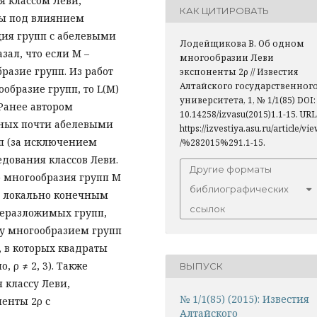
я классом Леви,
КАК ЦИТИРОВАТЬ
ы под влиянием
ция групп с абелевыми
Лодейщикова В. Об одном
ал, что если M –
многообразии Леви
бразие групп. Из работ
экспоненты 2ρ // Известия
Алтайского государственног
ообразие групп, то L(M)
университета, 1, № 1/1(85) DOI:
Ранее автором
10.14258/izvasu(2015)1.1-15. URL
нных почти абелевыми
https://izvestiya.asu.ru/article/vi
п (за исключением
/%282015%291.1-15.
едования классов Леви.
Другие форматы
о многообразия групп M
библиографических
я локально конечным
ссылок
неразложимых групп,
у многообразием групп
, в которых квадраты
 ρ ≠ 2, 3). Также
ВЫПУСК
 классу Леви,
№ 1/1(85) (2015): Известия
енты 2ρ с
Алтайского