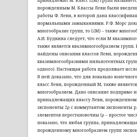
принадлежит M. Класс L(M) групп называетс
порожденным M. Классы Леви были введен
работы Ф. Леви, в которой дана классифика
нормальными замыканиями. Р.Ф. Морс доказ
многообразие групп, то L(M) – также многоо
А.И. Будкина следует, что если M квазимног
также является квазимногообразием групп. 
найдены описания классов Леви, порожде
квазимногообразиями нильпотентных груп
одного). Настоящая работа продолжает иссл
В ней доказано, что для локально конечног
класс Леви, порожденный M, также являетс
многообразием. Дано описание подпрямо 
принадлежащих классу Леви, порожденном
экспоненты 2ρ с коммутантом экспоненты p
элементов перестановочны (ρ – простое число,
показано, что любая группа, принадлежащая
порожденному многообразием групп экспон