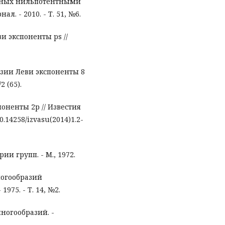
енных нильпотентными
. - 2010. - Т. 51, №6.
и экспоненты ps //
зии Леви экспоненты 8
2 (65).
оненты 2р // Известия
10.14258/izvasu(2014)1.2-
ии групп. - М., 1972.
ногообразий
975. - Т. 14, №2.
ногообразий. -