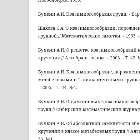
Будкин А.И. Квазимногообразия групп. - Бар
Шахова С.А. О квазимногообразии, порожде
группой // Математические заметки. - 1993. - 
Будкин А.И. О решетке квазимногообразий 
кручения // Алгебра и логика. - 2003. - Т. 42, 
Будкин А.И. Квазимногообразие, порожден
метабелевыми и 2-нильпотентными группами
- 2005. - Т. 44, №4.
Будкин А.И. О доминионах в квазимногооб
групп // Сибирский математический журнал. - 
Будкин А.И. Об абсолютной замкнутости абе
кручения в классе метабелевых групп // Алгеб
53, №1.