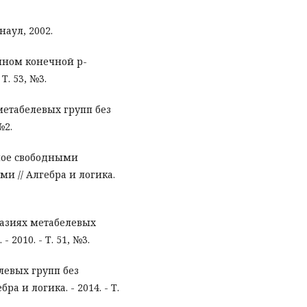
наул, 2002.
нном конечной р-
Т. 53, №3.
метабелевых групп без
№2.
ное свободными
 // Алгебра и логика.
разиях метабелевых
2010. - Т. 51, №3.
левых групп без
ра и логика. - 2014. - Т.