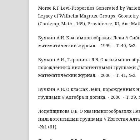
Morse R.F. Levi-Properties Generated by Variet
Legacy of Wilhelm Magnus. Groups, Geometry 
(Contemp. Math., 169), Providence, RI, Am. Math
Будкин А.И. Квазимногообразия Леви // Сиб
математический журнал. - 1999. - Т. 40, №2.
Будкин А.И., Таранина Л.В. О квазимногообр
порожденных нильпотентными группами //
математический журнал. - 2000. - Т. 41, №2.
Будкин А.И. О классах Леви, порожденных
группами // Алгебра и логика. - 2000. - Т. 39, 
Лодейщикова В.В. О квазимногообразиях Л
нильпотентными группами // Известия Алтайск
-№1 (61).