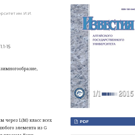
рситет им. И.И.
1.1-15
азимногообразие,
м через L(M) класс всех
PDF
любого элемента из G