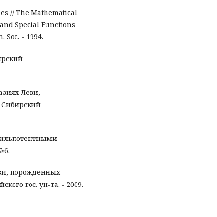
ies // The Mathematical
and Special Functions
. Soc. - 1994.
ирский
азиях Леви,
 Сибирский
 нильпотентными
№6.
еви, порожденных
ого гос. ун-та. - 2009.