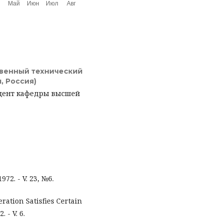
твенный технический
, Россия)
оцент кафедры высшей
972. - V. 23, №6.
ation Satisfies Certain
 - V. 6.