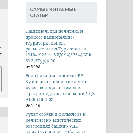
САМЫЕ ЧИТАЕМЫЕ
СТАТЬИ
Национальная политика и
о
процесс национально-
территориального
:
размежевания Туркестана в
ew
1918-1925 гг. УДК 94(575.4) ББК
63.3(5Тур)6-38
3098
Верификация гипотезы Е.В.
Кузнецова о происхождении
русов, венедов и лемов из
фратрий единого племени УДК
94(36) ББК 63.5
1516
Культ собаки в фольклоре и
религиозно-мистических
воззрениях башкир УДК
39(470.57) ББК 63.521(=632.2)