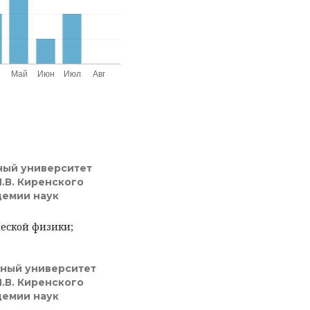
ный университет
Л.В. Киренского
демии наук
еской физики;
нный университет
Л.В. Киренского
демии наук