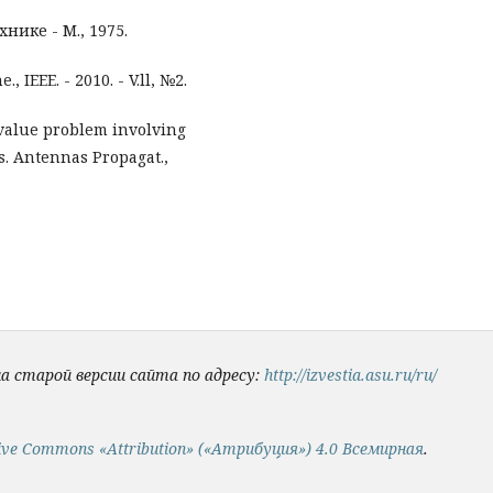
нике - М., 1975.
, IEEE. - 2010. - V.ll, №2.
 value problem involving
s. Antennas Propagat.,
на старой версии сайта по адресу:
http://izvestia.asu.ru/ru/
ive Commons «Attribution» («Атрибуция») 4.0 Всемирная
.