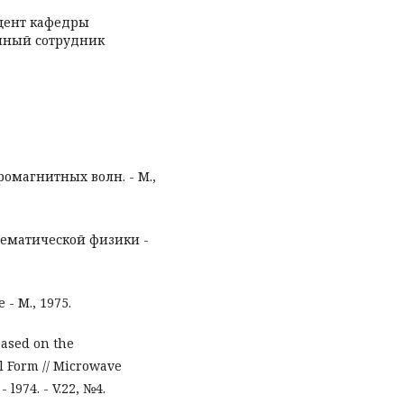
цент кафедры
чный сотрудник
ромагнитных волн. - М.,
тематической физики -
- М., 1975.
Based on the
al Form // Microwave
l974. - V.22, №4.