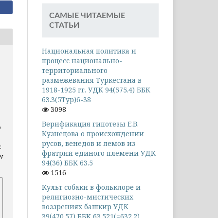
САМЫЕ ЧИТАЕМЫЕ
СТАТЬИ
Национальная политика и
процесс национально-
территориального
размежевания Туркестана в
1918-1925 гг. УДК 94(575.4) ББК
63.3(5Тур)6-38
3098
Верификация гипотезы Е.В.
о
Кузнецова о происхождении
русов, венедов и лемов из
:
фратрий единого племени УДК
ew
94(36) ББК 63.5
1516
Культ собаки в фольклоре и
религиозно-мистических
воззрениях башкир УДК
39(470.57) ББК 63.521(=632.2)