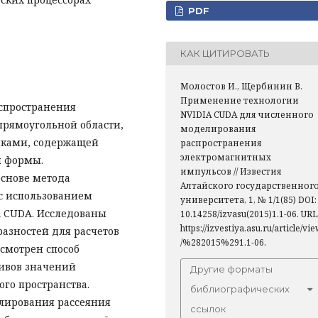
PDF
КАК ЦИТИРОВАТЬ
Молостов И., Щербинин В.
Применение технологии
спространения
NVIDIA CUDA для численного
прямоугольной области,
моделирования
нками, содержащей
распространения
электромагнитных
й формы.
импульсов // Известия
снове метода
Алтайского государственног
с использованием
университета, 1, № 1/1(85) DOI:
 CUDA. Исследованы
10.14258/izvasu(2015)1.1-06. URL
https://izvestiya.asu.ru/article/vi
азностей для расчетов
/%282015%291.1-06.
ссмотрен способ
ивов значений
Другие форматы
го пространства.
библиографических
лирования рассеяния
ссылок