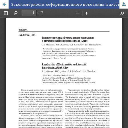
Закономерности деформационного поведения и акустической эмиссии в сплаве АМг6